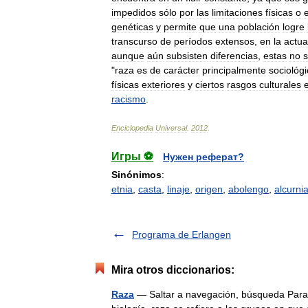
impedidos
sólo
por
las
limitaciones
físicas
o
genéticas
y
permite
que
una
población
logre
transcurso
de
períodos
extensos
,
en
la
actua
aunque
aún
subsisten
diferencias
,
estas
no
"
raza
es
de
carácter
principalmente
sociológ
físicas
exteriores
y
ciertos
rasgos
culturales
racismo
.
Enciclopedia
Universal
.
2012
.
Игры ⚽
Нужен реферат?
Sinónimos
:
etnia
,
casta
,
linaje
,
origen
,
abolengo
,
alcurni
Programa de Erlangen
Mira otros diccionarios:
Raza
— Saltar a navegación, búsqueda Para 