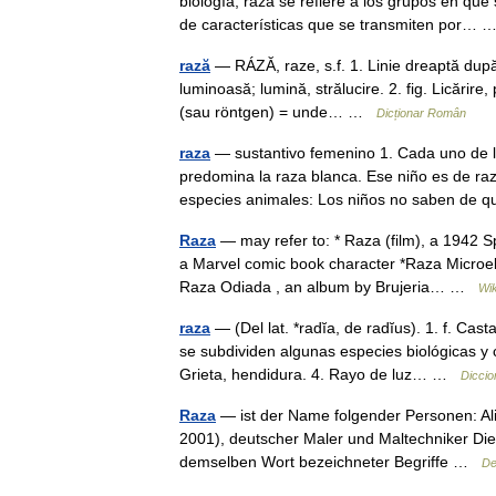
biología, raza se refiere a los grupos en que
de características que se transmiten por…
rază
— RÁZĂ, raze, s.f. 1. Linie dreaptă dup
luminoasă; lumină, strălucire. 2. fig. Licărire,
(sau röntgen) = unde… …
Dicționar Român
raza
— sustantivo femenino 1. Cada uno de l
predomina la raza blanca. Ese niño es de ra
especies animales: Los niños no saben de
Raza
— may refer to: * Raza (film), a 1942 Sp
a Marvel comic book character *Raza Microele
Raza Odiada , an album by Brujeria… …
Wik
raza
— (Del lat. *radĭa, de radĭus). 1. f. Cas
se subdividen algunas especies biológicas y 
Grieta, hendidura. 4. Rayo de luz… …
Diccio
Raza
— ist der Name folgender Personen: Al
2001), deutscher Maler und Maltechniker Dies
demselben Wort bezeichneter Begriffe …
De