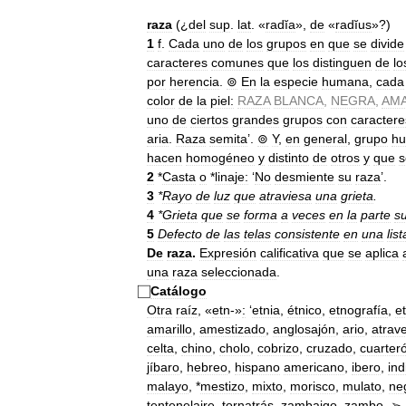
raza
(¿
del
sup
.
lat
. «
radĭa
»,
de
«
radĭus
»?)
1
f
.
Cada
uno
de
los
grupos
en
que
se
divide
caracteres
comunes
que
los
distinguen
de
lo
por
herencia
.
⊚
En
la
especie
humana
,
cada
color
de
la
piel:
RAZA
BLANCA
,
NEGRA
,
AMA
uno
de
ciertos
grandes
grupos
con
caractere
aria
.
Raza
semita
’.
⊚
Y
,
en
general
,
grupo
h
hacen
homogéneo
y
distinto
de
otros
y
que
s
2
*
Casta
o
*
linaje:
‘
No
desmiente
su
raza
’.
3
*
Rayo
de
luz
que
atraviesa
una
grieta
.
4
*
Grieta
que
se
forma
a
veces
en
la
parte
su
5
Defecto
de
las
telas
consistente
en
una
list
De
raza
.
Expresión
calificativa
que
se
aplica
una
raza
seleccionada
.
Catálogo
Otra
raíz
, «
etn
-»
:
‘
etnia
,
étnico
,
etnografía
,
e
amarillo
,
amestizado
,
anglosajón
,
ario
,
atrav
celta
,
chino
,
cholo
,
cobrizo
,
cruzado
,
cuarter
jíbaro
,
hebreo
,
hispano
americano
,
ibero
,
ind
malayo
, *
mestizo
,
mixto
,
morisco
,
mulato
,
ne
tentenelaire
,
tornatrás
,
zambaigo
,
zambo
.
➢