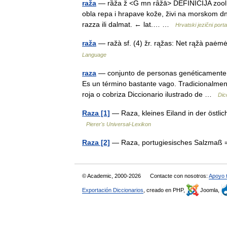
raža
— rȁža ž <G mn rȃžā> DEFINICIJA zool. rib
obla repa i hrapave kože, živi na morskom dn
razza ili dalmat. ← lat.… …
Hrvatski jezični porta
raža
— ražà sf. (4) žr. rąžas: Net rąžà p
Language
raza
— conjunto de personas genéticamente r
Es un término bastante vago. Tradicionalment
roja o cobriza Diccionario ilustrado de …
Dic
Raza [1]
— Raza, kleines Eiland in der östl
Pierer's Universal-Lexikon
Raza [2]
— Raza, portugiesisches Salzmaß 
© Academic, 2000-2026
Contacte con nosotros:
Apoyo 
Exportación Diccionarios
, creado en PHP,
Joomla,