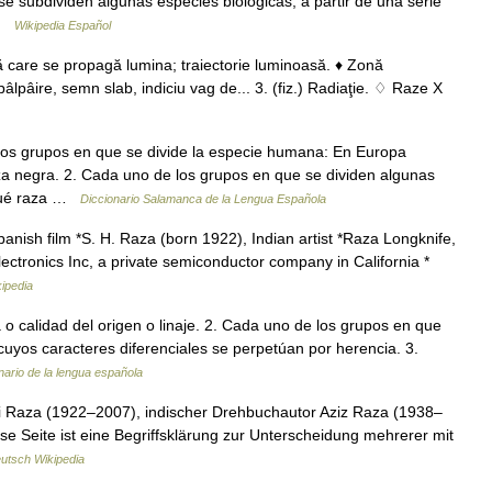
 se subdividen algunas especies biológicas, a partir de una serie
 …
Wikipedia Español
ă care se propagă lumina; traiectorie luminoasă. ♦ Zonă
 pâlpâire, semn slab, indiciu vag de... 3. (fiz.) Radiaţie. ♢ Raze X
os grupos en que se divide la especie humana: En Europa
za negra. 2. Cada uno de los grupos en que se dividen algunas
 qué raza …
Diccionario Salamanca de la Lengua Española
anish film *S. H. Raza (born 1922), Indian artist *Raza Longknife,
ctronics Inc, a private semiconductor company in California *
ipedia
ta o calidad del origen o linaje. 2. Cada uno de los grupos en que
cuyos caracteres diferenciales se perpetúan por herencia. 3.
nario de la lengua española
i Raza (1922–2007), indischer Drehbuchautor Aziz Raza (1938–
e Seite ist eine Begriffsklärung zur Unterscheidung mehrerer mit
utsch Wikipedia