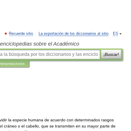
Recuerde sitio
La exportación de los diccionarios al sitio
ES
s enciclopedias sobre el Académico
¡Buscar!
interpretaciones
vidir
la
especie
humana
de
acuerdo
con
determinados
rasgos
el
cráneo
o
el
cabello
,
que
se
transmiten
en
su
mayor
parte
de