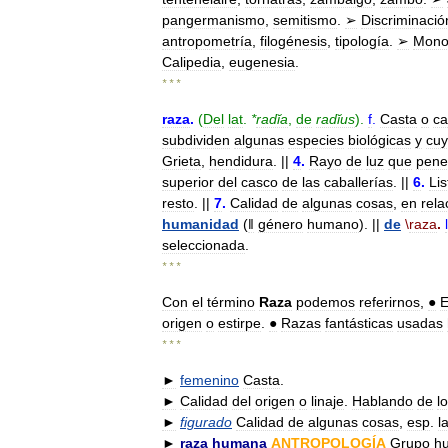
pangermanismo
,
semitismo
.
➢
Discriminació
antropometría
,
filogénesis
,
tipología
.
➢
Mono
Calipedia
,
eugenesia
.
* * *
raza
.
(
Del
lat
.
*
radĭa
,
de
radĭus
).
f
.
Casta
o
ca
subdividen
algunas
especies
biológicas
y
cu
Grieta
,
hendidura
. ||
4
.
Rayo
de
luz
que
pene
superior
del
casco
de
las
caballerías
. ||
6
.
Lis
resto
. ||
7
.
Calidad
de
algunas
cosas
,
en
rela
humanidad
(
ǁ
género
humano
). ||
de
\
raza
.
seleccionada
.
* * *
Con
el
término
Raza
podemos
referirnos
,
●
origen
o
estirpe
.
●
Razas
fantásticas
usadas
* * *
►
femenino
Casta
.
►
Calidad
del
origen
o
linaje
.
Hablando
de
l
►
figurado
Calidad
de
algunas
cosas
,
esp
.
l
►
raza
humana
ANTROPOLOGÍA
Grupo
h