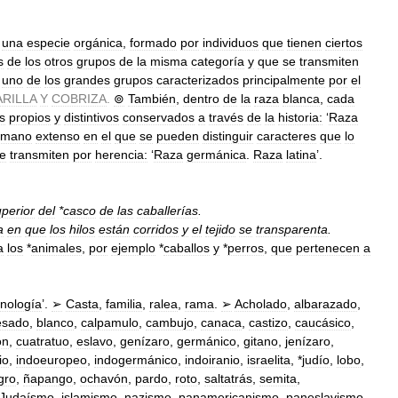
una
especie
orgánica
,
formado
por
individuos
que
tienen
ciertos
s
de
los
otros
grupos
de
la
misma
categoría
y
que
se
transmiten
uno
de
los
grandes
grupos
caracterizados
principalmente
por
el
RILLA
Y
COBRIZA
.
⊚
También
,
dentro
de
la
raza
blanca
,
cada
s
propios
y
distintivos
conservados
a
través
de
la
historia:
‘
Raza
umano
extenso
en
el
que
se
pueden
distinguir
caracteres
que
lo
e
transmiten
por
herencia:
‘
Raza
germánica
.
Raza
latina
’.
perior
del
*
casco
de
las
caballerías
.
a
en
que
los
hilos
están
corridos
y
el
tejido
se
transparenta
.
a
los
*
animales
,
por
ejemplo
*
caballos
y
*
perros
,
que
pertenecen
a
tnología
’.
➢
Casta
,
familia
,
ralea
,
rama
.
➢
Acholado
,
albarazado
,
esado
,
blanco
,
calpamulo
,
cambujo
,
canaca
,
castizo
,
caucásico
,
ón
,
cuatratuo
,
eslavo
,
genízaro
,
germánico
,
gitano
,
jenízaro
,
io
,
indoeuropeo
,
indogermánico
,
indoiranio
,
israelita
, *
judío
,
lobo
,
gro
,
ñapango
,
ochavón
,
pardo
,
roto
,
saltatrás
,
semita
,
Judaísmo
,
islamismo
,
nazismo
,
panamericanismo
,
paneslavismo
,