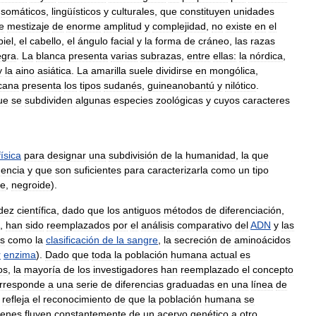
somáticos
,
lingüísticos
y
culturales
,
que
constituyen
unidades
e
mestizaje
de
enorme
amplitud
y
complejidad
,
no
existe
en
el
piel
,
el
cabello
,
el
ángulo
facial
y
la
forma
de
cráneo
,
las
razas
egra
.
La
blanca
presenta
varias
subrazas
,
entre
ellas:
la
nórdica
,
y
la
aino
asiática
.
La
amarilla
suele
dividirse
en
mongólica
,
icana
presenta
los
tipos
sudanés
,
guineanobantú
y
nilótico
.
ue
se
subdividen
algunas
especies
zoológicas
y
cuyos
caracteres
física
para
designar
una
subdivisión
de
la
humanidad
,
la
que
encia
y
que
son
suficientes
para
caracterizarla
como
un
tipo
de
,
negroide
).
idez
científica
,
dado
que
los
antiguos
métodos
de
diferenciación
,
,
han
sido
reemplazados
por
el
análisis
comparativo
del
ADN
y
las
es
como
la
clasificación
de
la
sangre
,
la
secreción
de
aminoácidos
r
enzima
).
Dado
que
toda
la
población
humana
actual
es
os
,
la
mayoría
de
los
investigadores
han
reemplazado
el
concepto
rresponde
a
una
serie
de
diferencias
graduadas
en
una
línea
de
refleja
el
reconocimiento
de
que
la
población
humana
se
enes
fluyen
constantemente
de
un
acervo
genético
a
otro
,