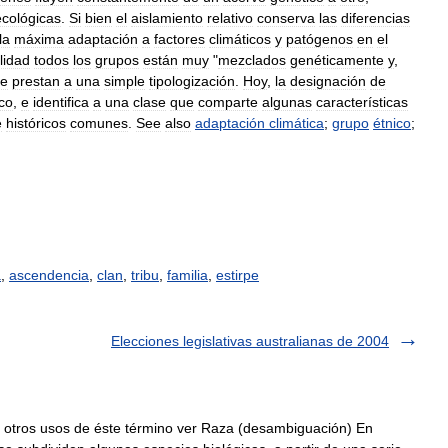
ecológicas
.
Si
bien
el
aislamiento
relativo
conserva
las
diferencias
la
máxima
adaptación
a
factores
climáticos
y
patógenos
en
el
lidad
todos
los
grupos
están
muy
"
mezclados
genéticamente
y
,
se
prestan
a
una
simple
tipologización
.
Hoy
,
la
designación
de
ico
,
e
identifica
a
una
clase
que
comparte
algunas
características
e
históricos
comunes
.
See
also
adaptación
climática
;
grupo
étnico
;
a
,
ascendencia
,
clan
,
tribu
,
familia
,
estirpe
Elecciones legislativas australianas de 2004
otros usos de éste término ver Raza (desambiguación) En