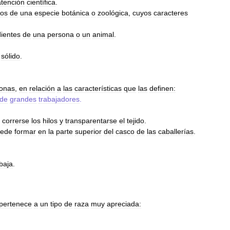
atención
científica
.
uos
de
una
especie
botánica
o
zoológica
,
cuyos
caracteres
ientes
de
una
persona
o
un
animal
.
sólido
.
onas
,
en
relación
a
las
características
que
las
definen:
de
grandes
trabajadores
.
correrse
los
hilos
y
transparentarse
el
tejido
.
ede
formar
en
la
parte
superior
del
casco
de
las
caballerías
.
baja
.
pertenece
a
un
tipo
de
raza
muy
apreciada: