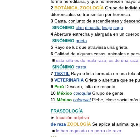
forma
hereditaria
,
y
que
no
merecen
mayor
2
BOTÁNICA
,
ZOOLOGÍA
Grupo
de
individ
diferenciales
se
transmiten
por
herencia
.
3
Casta
,
conjunto
de
ascendientes
y
descend
SINÓNIMO
clan
dinastía
linaje
saga
4
Abertura
estrecha
y
alargada
en
un
cuerpo
SINÓNIMO
grieta
5
Rayo
de
luz
que
atraviesa
una
grieta
.
6
Calidad
de
algunas
cosas
,
animales
o
pers
■
esta
silla
es
de
mala
raza
;
es
de
una
raza
SINÓNIMO
casta
7
TEXTIL
Raya
o
lista
formada
en
una
tela
al
8
VETERINARIA
Grieta
o
abertura
que
se
pu
9
Perú
Descaro
,
falta
de
respeto
.
10
México
coloquial
Grupo
de
gente
.
11
México
coloquial
Plebe
,
clase
social
más
FRASEOLOGÍA
►
locución
adjetiva
de
raza
ZOOLOGÍA
Se
aplica
al
animal
que
■
le
han
regalado
un
perro
de
raza
.
* * *