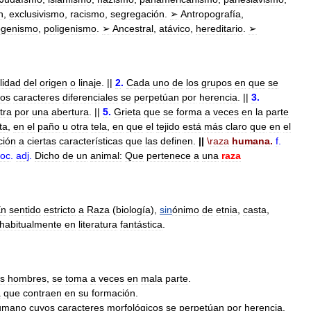
n
,
exclusivismo
,
racismo
,
segregación
.
➢
Antropografía
,
genismo
,
poligenismo
.
➢
Ancestral
,
atávico
,
hereditario
.
➢
lidad
del
origen
o
linaje
. ||
2
.
Cada
uno
de
los
grupos
en
que
se
yos
caracteres
diferenciales
se
perpetúan
por
herencia
. ||
3
.
tra
por
una
abertura
. ||
5
.
Grieta
que
se
forma
a
veces
en
la
parte
ta
,
en
el
paño
u
otra
tela
,
en
que
el
tejido
está
más
claro
que
en
el
ción
a
ciertas
características
que
las
definen
.
||
\
raza
humana
.
f
.
loc
.
adj
.
Dicho
de
un
animal:
Que
pertenece
a
una
raza
En
sentido
estricto
a
Raza
(
biología
),
sin
ónimo
de
etnia
,
casta
,
habitualmente
en
literatura
fantástica
.
os
hombres
,
se
toma
a
veces
en
mala
parte
.
a
que
contraen
en
su
formación
.
umano
cuyos
caracteres
morfológicos
se
perpetúan
por
herencia
.