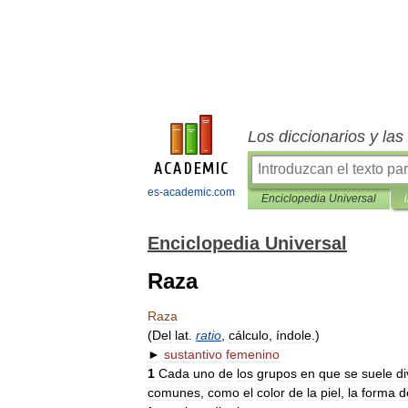
Los diccionarios y la
es-academic.com
Enciclopedia Universal
Enciclopedia Universal
Raza
Raza
(
Del
lat
.
ratio
,
cálculo
,
índole
.)
►
sustantivo
femenino
1
Cada
uno
de
los
grupos
en
que
se
suele
di
comunes
,
como
el
color
de
la
piel
,
la
forma
d