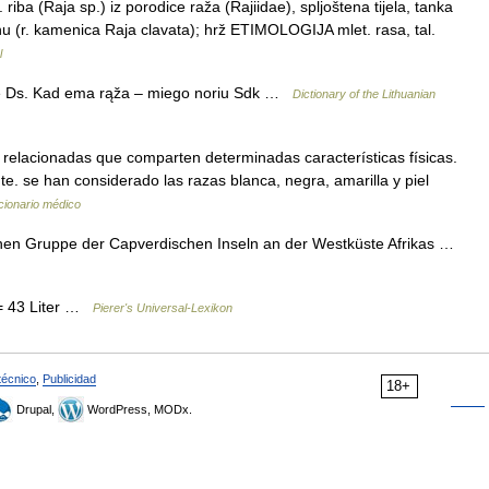
a (Raja sp.) iz porodice raža (Rajiidae), spljoštena tijela, tanka
u (r. kamenica Raja clavata); hrž ETIMOLOGIJA mlet. rasa, tal.
l
aėmė Ds. Kad ema rąža – miego noriu Sdk …
Dictionary of the Lithuanian
elacionadas que comparten determinadas características físicas.
e. se han considerado las razas blanca, negra, amarilla y piel
cionario médico
ichen Gruppe der Capverdischen Inseln an der Westküste Afrikas …
= 43 Liter …
Pierer's Universal-Lexikon
técnico
,
Publicidad
18+
Drupal,
WordPress, MODx.