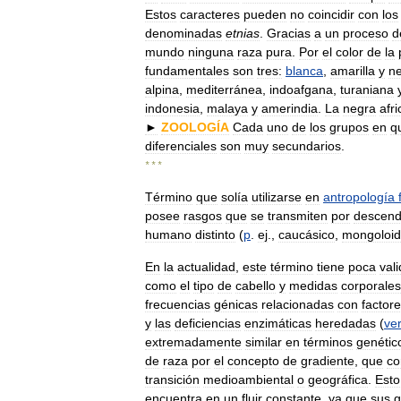
Estos
caracteres
pueden
no
coincidir
con
los
denominadas
etnias
.
Gracias
a
un
proceso
d
mundo
ninguna
raza
pura
.
Por
el
color
de
la
fundamentales
son
tres:
blanca
,
amarilla
y
n
alpina
,
mediterránea
,
indoafgana
,
turaniana
indonesia
,
malaya
y
amerindia
.
La
negra
afr
►
ZOOLOGÍA
Cada
uno
de
los
grupos
en
q
diferenciales
son
muy
secundarios
.
* * *
Término
que
solía
utilizarse
en
antropología
posee
rasgos
que
se
transmiten
por
descend
humano
distinto
(
p
.
ej
.,
caucásico
,
mongoloi
En
la
actualidad
,
este
término
tiene
poca
val
como
el
tipo
de
cabello
y
medidas
corporales
frecuencias
génicas
relacionadas
con
factor
y
las
deficiencias
enzimáticas
heredadas
(
ve
extremadamente
similar
en
términos
genétic
de
raza
por
el
concepto
de
gradiente
,
que
co
transición
medioambiental
o
geográfica
.
Esto
encuentra
en
un
fluir
constante
,
ya
que
sus
g